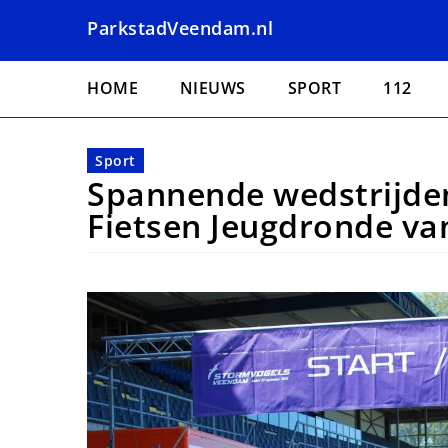
Overslaan
ParkstadVeendam.nl
en
naar
Hoofdnavigatie
de
HOME
NIEUWS
SPORT
112
inhoud
gaan
Sport
Spannende wedstrijden
Fietsen Jeugdronde v