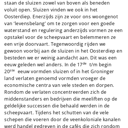
staan de sluizen zowel van boven als beneden
voluit open. Sluizen vinden we ook in het
Oosterdiep. Enerzijds zijn ze voor ons woongenot
van ‘levensbelang’ om te zorgen voor een goede
waterstand en regulering anderzijds vormen ze een
opstakel voor de scheepvaart en belemmeren ze
een vrije doorvaart. Tegenwoordig rijden we
gewoon voorbij aan de sluizen in het Oosterdiep en
besteden we er weinig aandacht aan. Dit was een
de
eeuw geleden wel anders. In de 17
t/m begin
ste
20
eeuw vormden sluizen of in het Groninger
land verlaten genoemd vormden vroeger de
economische centra van vele steden en dorpen.
Rondom de verlaten concentreerden zich de
middenstanders en bedrijven die meeliften op de
geldelijke successen die behaald werden in de
scheepvaart. Tijdens het schutten van de vele
schepen die voeren door de veenkoloniale kanalen
werd handel gedreven in de cafés die zich rondom