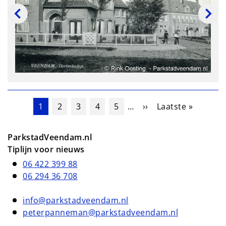
Paginering
Huidige pagina
Pagina
Pagina
Pagina
Pagina
Volgende pagina
Laatste pagina
1
2
3
4
5
…
››
Laatste »
ParkstadVeendam.nl
Tiplijn voor nieuws
06 422 399 88
06 294 36 708
info@parkstadveendam.nl
peterpanneman@parkstadveendam.nl