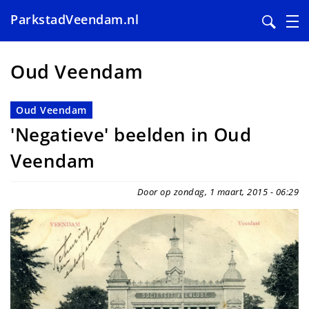
ParkstadVeendam.nl
Overslaan
en
Oud Veendam
naar
de
Oud Veendam
inhoud
'Negatieve' beelden in Oud
gaan
Veendam
Door op zondag, 1 maart, 2015 - 06:29