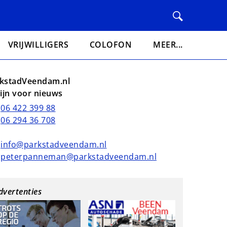
VRIJWILLIGERS
COLOFON
MEER...
kstadVeendam.nl
lijn voor nieuws
06 422 399 88
06 294 36 708
info@parkstadveendam.nl
peterpanneman@parkstadveendam.nl
dvertenties