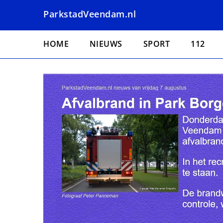
Overslaan
ParkstadVeendam.nl
en
naar
Hoofdnavigatie
de
HOME
NIEUWS
SPORT
112
inhoud
gaan