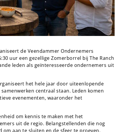
organiseert de Veendammer Ondernemers
30 uur een gezellige Zomerborrel bij The Ranch
ande leden als geïnteresseerde ondernemers uit
niseert het hele jaar door uiteenlopende
en samenwerken centraal staan. Leden komen
ortieve evenementen, waaronder het
enheid om kennis te maken met het
ers uit de regio. Belangstellenden die nog
d om aan te sluiten en de sfeer te proeven.