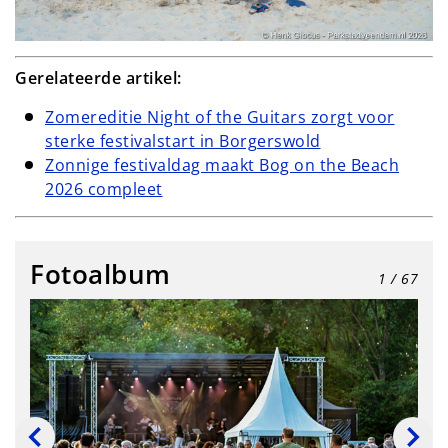
Gerelateerde artikel:
Zomereditie Night of the Guitars zorgt voor
sterke festivalstart in Borgerswold
Zonnige festivaldag maakt Bog on the Beach
2026 compleet
Fotoalbum
1
/ 67