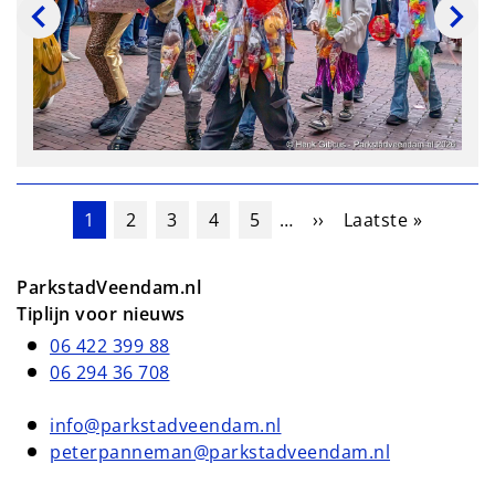
Paginering
Huidige pagina
Pagina
Pagina
Pagina
Pagina
Volgende pagina
Laatste pagina
1
2
3
4
5
…
››
Laatste »
ParkstadVeendam.nl
Tiplijn voor nieuws
06 422 399 88
06 294 36 708
info@parkstadveendam.nl
peterpanneman@parkstadveendam.nl