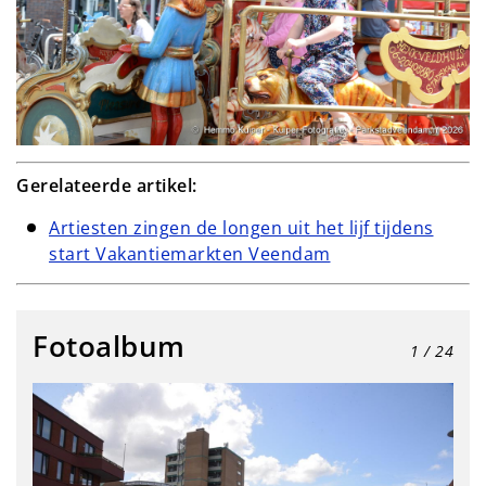
Gerelateerde artikel:
Artiesten zingen de longen uit het lijf tijdens
start Vakantiemarkten Veendam
Fotoalbum
1
/ 24