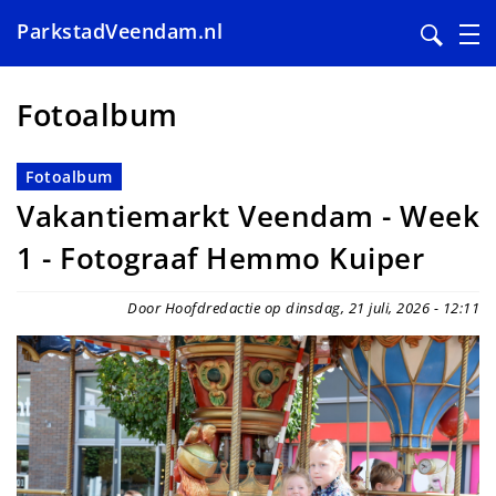
ParkstadVeendam.nl
Overslaan
en
Fotoalbum
naar
de
Fotoalbum
inhoud
Vakantiemarkt Veendam - Week
gaan
1 - Fotograaf Hemmo Kuiper
Door Hoofdredactie op dinsdag, 21 juli, 2026 - 12:11