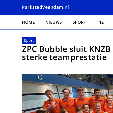
Overslaan
ParkstadVeendam.nl
en
naar
Hoofdnavigatie
de
HOME
NIEUWS
SPORT
112
inhoud
gaan
Sport
ZPC Bubble sluit KNZB
sterke teamprestatie