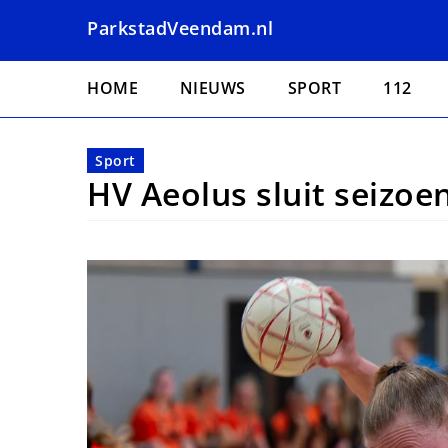
Overslaan
ParkstadVeendam.nl
en
naar
Hoofdnavigatie
de
HOME
NIEUWS
SPORT
112
inhoud
gaan
Sport
HV Aeolus sluit seizoe