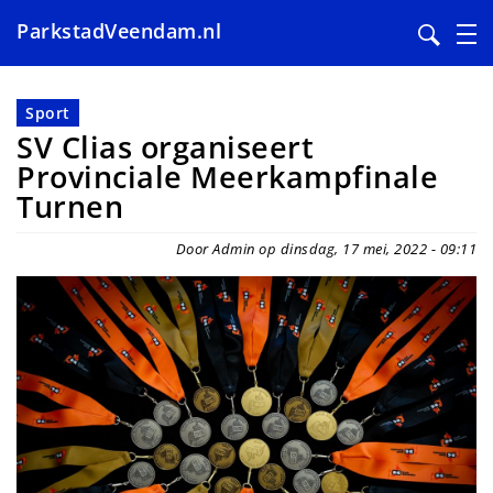
ParkstadVeendam.nl
Overslaan
en
Sport
naar
SV Clias organiseert
de
Provinciale Meerkampfinale
inhoud
Turnen
gaan
Door Admin op dinsdag, 17 mei, 2022 - 09:11