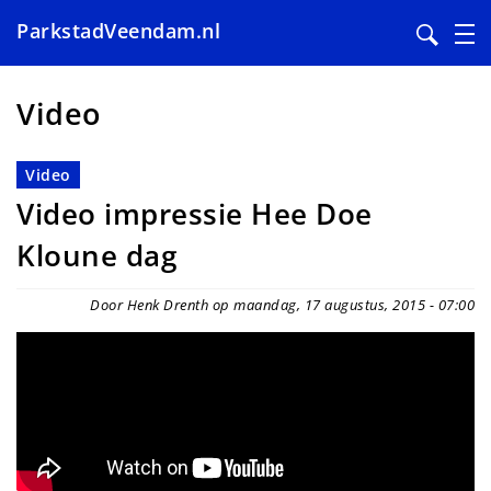
ParkstadVeendam.nl
Overslaan
en
Video
naar
de
Video
inhoud
Video impressie Hee Doe
gaan
Kloune dag
Door Henk Drenth op maandag, 17 augustus, 2015 - 07:00