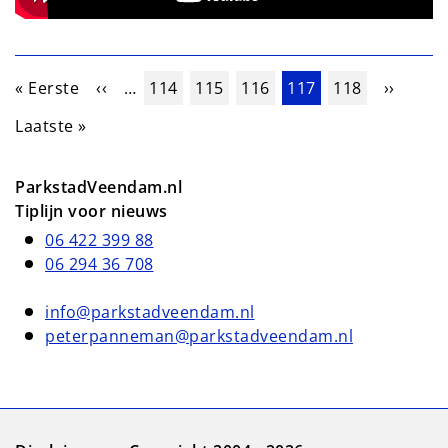
Paginering
Eerste pagina
Vorige pagina
Pagina
Pagina
Pagina
Huidige pagina
Pagina
Volgend
« Eerste
‹‹
…
114
115
116
117
118
››
Laatste pagina
Laatste »
ParkstadVeendam.nl
Tiplijn voor nieuws
06 422 399 88
06 294 36 708
info@parkstadveendam.nl
peterpanneman@parkstadveendam.nl