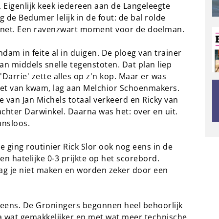
 Eigenlijk keek iedereen aan de Langeleegte
g de Bedumer lelijk in de fout: de bal rolde
 net. Een ravenzwart moment voor de doelman.
dam in feite al in duigen. De ploeg van trainer
an middels snelle tegenstoten. Dat plan liep
Darrie' zette alles op z'n kop. Maar er was
niet van kwam, lag aan Melchior Schoenmakers.
 van Jan Michels totaal verkeerd en Ricky van
chter Darwinkel. Daarna was het: over en uit.
nsloos.
se ging routinier Rick Slor ook nog eens in de
n hatelijke 0-3 prijkte op het scorebord.
g je niet maken en worden zeker door een
 eens. De Groningers begonnen heel behoorlijk
a wat gemakkelijker en met wat meer technische