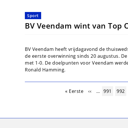
Sport
BV Veendam wint van Top 
BV Veendam heeft vrijdagavond de thuisweds
de eerste overwinning sinds 20 augustus. De 
met 1-0. De doelpunten voor Veendam werde
Ronald Hamming.
Paginering
Eerste pagina
Vorige pagina
Pagina
Pagi
« Eerste
‹‹
…
991
992