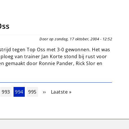
Oss
Door op zondag, 17 oktober, 2004 - 12:52
trijd tegen Top Oss met 3-0 gewonnen. Het was
ploeg van trainer Jan Korte stond bij rust voor
n gemaakt door Ronnie Pander, Rick Slor en
na
Pagina
Huidige pagina
Pagina
Volgende pagina
Laatste pagina
993
994
995
››
Laatste »