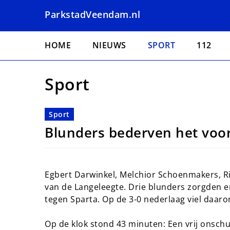
Overslaan
ParkstadVeendam.nl
en
naar
Hoofdnavigatie
de
HOME
NIEUWS
SPORT
112
inhoud
gaan
Sport
Sport
Blunders bederven het vo
Egbert Darwinkel, Melchior Schoenmakers, Ri
van de Langeleegte. Drie blunders zorgden 
tegen Sparta. Op de 3-0 nederlaag viel daaro
Op de klok stond 43 minuten: Een vrij onschu