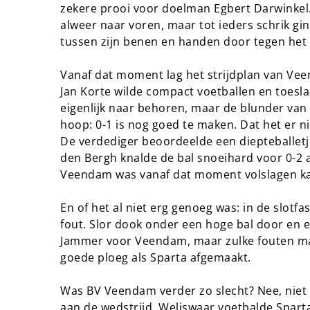
zekere prooi voor doelman Egbert Darwinkel.
alweer naar voren, maar tot ieders schrik gin
tussen zijn benen en handen door tegen het
Vanaf dat moment lag het strijdplan van Veen
Jan Korte wilde compact voetballen en toesla
eigenlijk naar behoren, maar de blunder van '
hoop: 0-1 is nog goed te maken. Dat het er 
De verdediger beoordeelde een diepteballetje
den Bergh knalde de bal snoeihard voor 0-2 a
Veendam was vanaf dat moment volslagen ka
En of het al niet erg genoeg was: in de slotfa
fout. Slor dook onder een hoge bal door en ee
Jammer voor Veendam, maar zulke fouten ma
goede ploeg als Sparta afgemaakt.
Was BV Veendam verder zo slecht? Nee, niet
aan de wedstrijd. Weliswaar voetbalde Spart