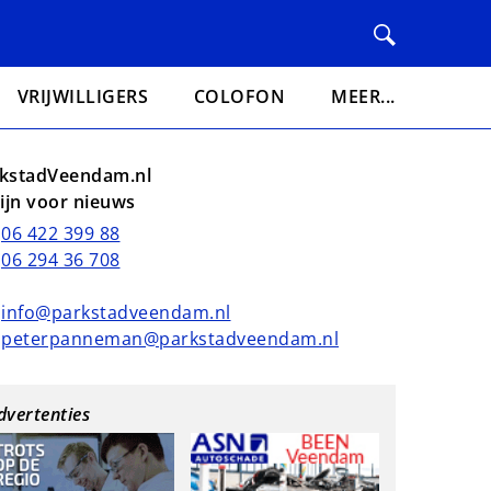
VRIJWILLIGERS
COLOFON
MEER...
kstadVeendam.nl
lijn voor nieuws
06 422 399 88
06 294 36 708
info@parkstadveendam.nl
peterpanneman@parkstadveendam.nl
dvertenties