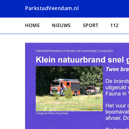
Overslaan
ParkstadVeendam.nl
en
naar
Hoofdnavigatie
de
HOME
NIEUWS
SPORT
112
inhoud
gaan