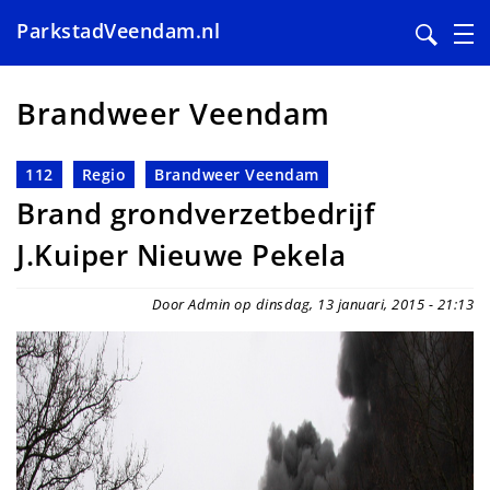
ParkstadVeendam.nl
Overslaan
en
Brandweer Veendam
naar
de
112
Regio
Brandweer Veendam
inhoud
Brand grondverzetbedrijf
gaan
J.Kuiper Nieuwe Pekela
Door Admin op dinsdag, 13 januari, 2015 - 21:13