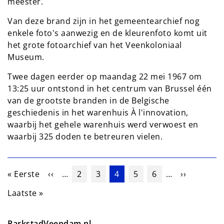
meester.
Van deze brand zijn in het gemeentearchief nog
enkele foto's aanwezig en de kleurenfoto komt uit
het grote fotoarchief van het Veenkoloniaal
Museum.
Twee dagen eerder op maandag 22 mei 1967 om
13:25 uur ontstond in het centrum van Brussel één
van de grootste branden in de Belgische
geschiedenis in het warenhuis À l'innovation,
waarbij het gehele warenhuis werd verwoest en
waarbij 325 doden te betreuren vielen.
Paginering
Eerste pagina
Vorige pagina
Pagina
Pagina
Huidige pagina
Pagina
Pagina
Volgende 
« Eerste
‹‹
…
2
3
4
5
6
…
››
Laatste pagina
Laatste »
ParkstadVeendam.nl