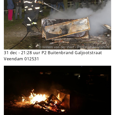
31 dec - 21:28 uur P2 Buitenbrand Galjootstraat
Veendam 012531