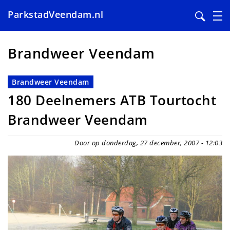
ParkstadVeendam.nl
Overslaan
en
Brandweer Veendam
naar
de
Brandweer Veendam
inhoud
180 Deelnemers ATB Tourtocht
gaan
Brandweer Veendam
Door op donderdag, 27 december, 2007 - 12:03