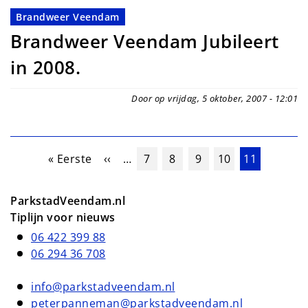
Brandweer Veendam
Brandweer Veendam Jubileert
in 2008.
Door op vrijdag, 5 oktober, 2007 - 12:01
Paginering
Eerste pagina
Vorige pagina
Pagina
Pagina
Pagina
Pagina
Huidige pag
« Eerste
‹‹
…
7
8
9
10
11
ParkstadVeendam.nl
Tiplijn voor nieuws
06 422 399 88
06 294 36 708
info@parkstadveendam.nl
peterpanneman@parkstadveendam.nl