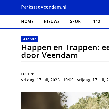
Overslaan
ParkstadVeendam.nl
en
naar
Hoofdnavigatie
de
HOME
NIEUWS
SPORT
112
inhoud
gaan
Agenda
Happen en Trappen: een
door Veendam
Datum
vrijdag, 17 juli, 2026 - 10:00
-
vrijdag, 17 juli, 