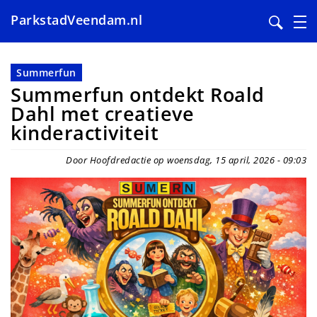
ParkstadVeendam.nl
Overslaan
en
Summerfun
naar
Summerfun ontdekt Roald
de
Dahl met creatieve
inhoud
kinderactiviteit
gaan
Door Hoofdredactie op woensdag, 15 april, 2026 - 09:03