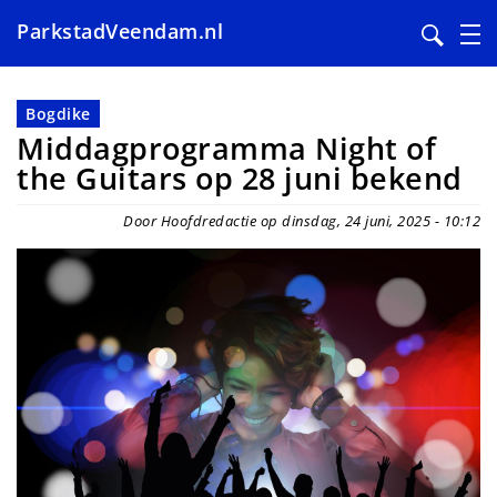
ParkstadVeendam.nl
Overslaan
en
Bogdike
naar
Middagprogramma Night of
de
the Guitars op 28 juni bekend
inhoud
gaan
Door Hoofdredactie op dinsdag, 24 juni, 2025 - 10:12