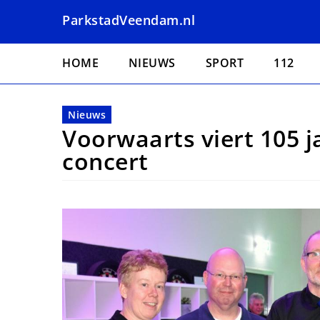
Overslaan
ParkstadVeendam.nl
en
naar
Hoofdnavigatie
de
HOME
NIEUWS
SPORT
112
inhoud
gaan
Nieuws
Voorwaarts viert 105 j
concert