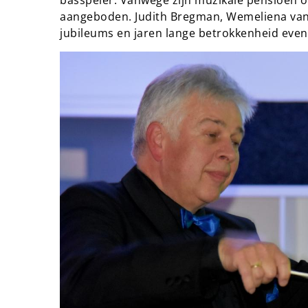
basspeler. Vanwege zijn muzikale pensioen op
aangeboden. Judith Bregman, Wemeliena van
jubileums en jaren lange betrokkenheid even