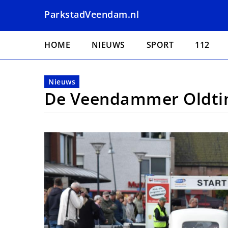
Overslaan
ParkstadVeendam.nl
en
naar
Hoofdnavigatie
de
HOME
NIEUWS
SPORT
112
inhoud
gaan
Nieuws
De Veendammer Oldtime