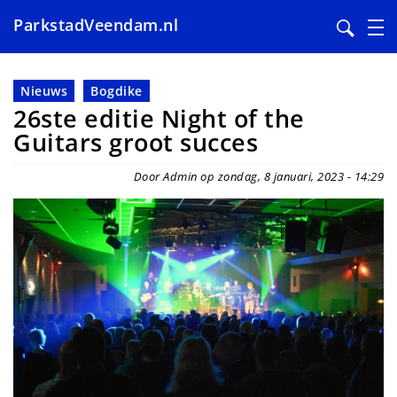
ParkstadVeendam.nl
Overslaan
en
Nieuws
Bogdike
naar
26ste editie Night of the
de
Guitars groot succes
inhoud
gaan
Door Admin op zondag, 8 januari, 2023 - 14:29