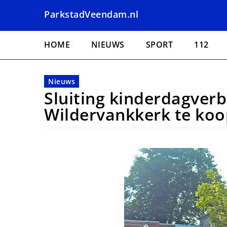
Overslaan
ParkstadVeendam.nl
en
naar
Hoofdnavigatie
de
HOME
NIEUWS
SPORT
112
inhoud
gaan
Nieuws
Sluiting kinderdagverb
Wildervankkerk te koo