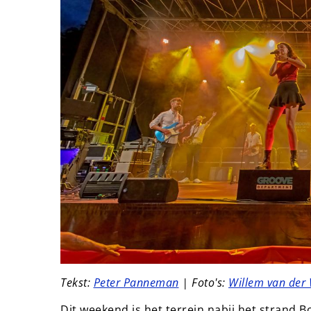
Tekst:
Peter Panneman
| Foto's:
Willem van der 
Dit weekend is het terrein nabij het strand 