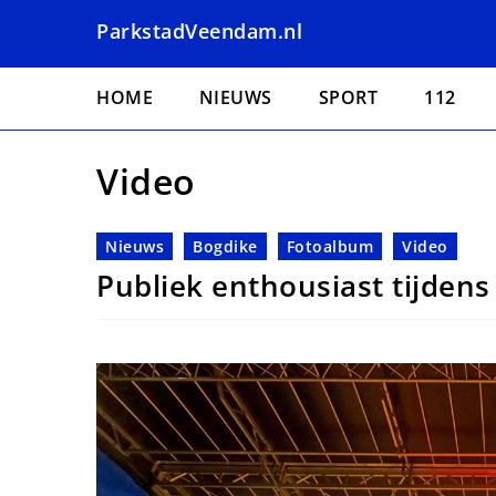
Overslaan
ParkstadVeendam.nl
en
naar
Hoofdnavigatie
de
HOME
NIEUWS
SPORT
112
inhoud
gaan
Video
Nieuws
Bogdike
Fotoalbum
Video
Publiek enthousiast tijdens