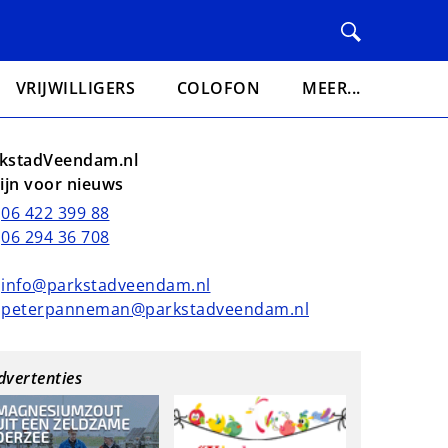
VRIJWILLIGERS
COLOFON
MEER...
kstadVeendam.nl
lijn voor nieuws
06 422 399 88
06 294 36 708
info@parkstadveendam.nl
peterpanneman@parkstadveendam.nl
dvertenties