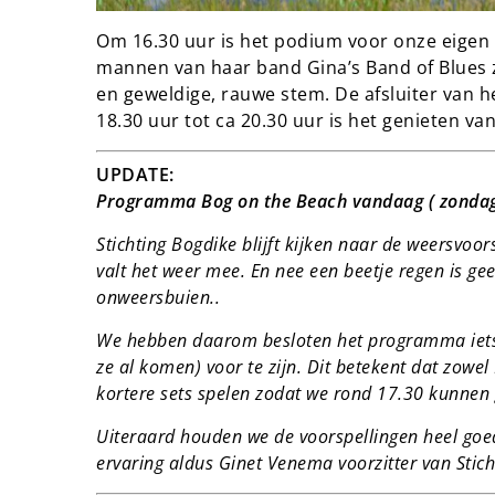
Om 16.30 uur is het podium voor onze eigen
mannen van haar band Gina’s Band of Blues za
en geweldige, rauwe stem. De afsluiter van he
18.30 uur tot ca 20.30 uur is het genieten v
UPDATE:
Programma Bog on the Beach vandaag ( zondag 
Stichting Bogdike blijft kijken naar de weersvoor
valt het weer mee. En nee een beetje regen is ge
onweersbuien..
We hebben daarom besloten het programma iets in
ze al komen) voor te zijn. Dit betekent dat zowe
kortere sets spelen zodat we rond 17.30 kunnen
Uiteraard houden we de voorspellingen heel goed
ervaring aldus Ginet Venema voorzitter van Stich