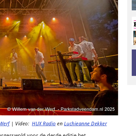
Werf
| Video:
HUX Radio
en
Luchieanne Dekker
Borgerswold voor de derde editie het