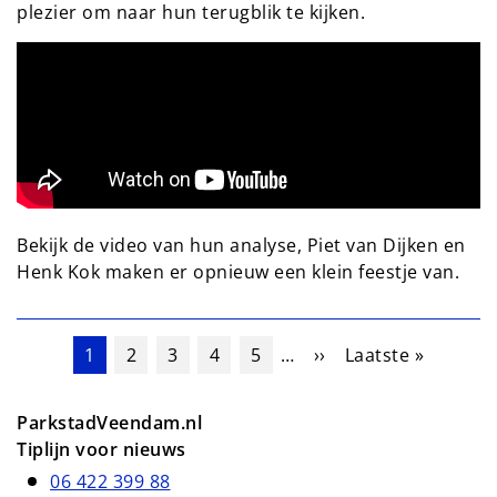
plezier om naar hun terugblik te kijken.
Bekijk de video van hun analyse, Piet van Dijken en
Henk Kok maken er opnieuw een klein feestje van.
Paginering
Huidige pagina
Pagina
Pagina
Pagina
Pagina
Volgende pagina
Laatste pagina
1
2
3
4
5
…
››
Laatste »
ParkstadVeendam.nl
Tiplijn voor nieuws
06 422 399 88