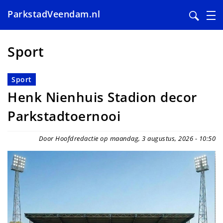
ParkstadVeendam.nl
Overslaan
en
Sport
naar
de
Sport
inhoud
Henk Nienhuis Stadion decor
gaan
Parkstadtoernooi
Door Hoofdredactie op maandag, 3 augustus, 2026 - 10:50