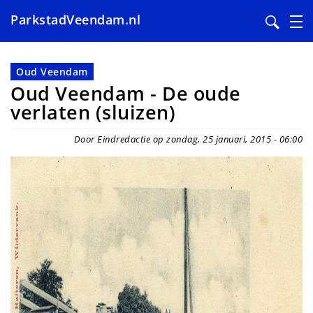
ParkstadVeendam.nl
Overslaan
en
Oud Veendam
naar
Oud Veendam - De oude
de
verlaten (sluizen)
inhoud
gaan
Door Eindredactie op zondag, 25 januari, 2015 - 06:00