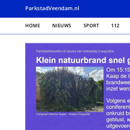
Overslaan
ParkstadVeendam.nl
en
naar
Hoofdnavigatie
de
HOME
NIEUWS
SPORT
112
inhoud
gaan