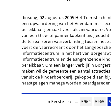
dinsdag, 02 augustus 2005 Het Toeristisch I
een opwaardering van het Veendammer recre
bereikbaar gemaakt voor pleziervaarders. 
van een thee- of pannenkoekenhuis gedacht
de te realiseren vaarverbinding tussen het 
voert de vaarrecreant door het Langebosche z
informatiecentrum in het hart van Borgersw
Informatiecentrum en de aangrenzende kinde
bereikbaar. Om een langer verblijf in Borgers
maken wil de gemeente een aantal attractie
vanuit de kinderboerderij, gekoppeld aan bi
naastgelegen manege worden paardgereden
Paginering
Eerste pagina
Vorige pagina
Pagina
Pagina
H
« Eerste
‹‹
…
5964
5965