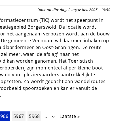
Door op dinsdag, 2 augustus, 2005 - 19:50
nformatiecentrum (TIC) wordt het speerpunt in
atiegebied Borgerswold. De locatie wordt
Voor het aangenaam verpozen wordt aan de bouw
. De gemeente Veendam wil daarmee inhaken op
Zuidlaardermeer en Oost-Groningen. De route
eilmeer, waar 'de afslag' naar het
old kan worden genomen. Het Toeristisch
rboerderij zijn momenteel al per kleine boot
wold voor pleziervaarders aantrekkelijk te
s opzetten. Zo wordt gedacht aan wandelroutes
jvoorbeeld spoorzoeken en kan er vanuit de
.
uidige pagina
Pagina
Pagina
Volgende pagina
Laatste pagina
5966
5967
5968
…
››
Laatste »