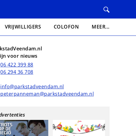
VRIJWILLIGERS
COLOFON
MEER...
kstadVeendam.nl
lijn voor nieuws
06 422 399 88
06 294 36 708
info@parkstadveendam.nl
peterpanneman@parkstadveendam.nl
dvertenties