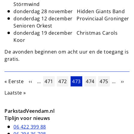
Störmwind
donderdag 28 november Hidden Giants Band
donderdag 12 december Provinciaal Groninger
Senioren Orkest
donderdag 19 december Christmas Carols
Koor
De avonden beginnen om acht uur en de toegang is
gratis.
Paginering
Eerste pagina
Vorige pagina
Pagina
Pagina
Huidige pagina
Pagina
Pagina
Volge
« Eerste
‹‹
…
471
472
473
474
475
…
››
Laatste pagina
Laatste »
ParkstadVeendam.nl
Tiplijn voor nieuws
06 422 399 88