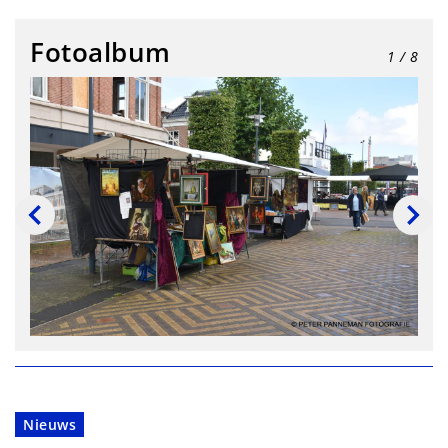
Fotoalbum
1
/ 8
Nieuws