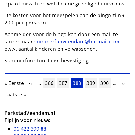
opa of misschien wel die ene gezellige buurvrouw.
De kosten voor het meespelen aan de bingo zijn €
2,00 per persoon.
Aanmelden voor de bingo kan door een mail te
sturen naar
summerfunveendam@hotmail.com
o.v.v. aantal kinderen en volwassenen.
Summerfun stuurt een bevestiging.
Paginering
Eerste pagina
Vorige pagina
Pagina
Pagina
Huidige pagina
Pagina
Pagina
Volge
« Eerste
‹‹
…
386
387
388
389
390
…
››
Laatste pagina
Laatste »
ParkstadVeendam.nl
Tiplijn voor nieuws
06 422 399 88