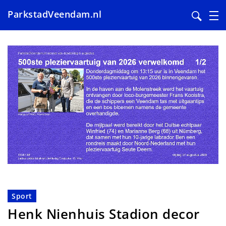
ParkstadVeendam.nl
Overslaan
en
naar
de
inhoud
gaan
Sport
Henk Nienhuis Stadion decor