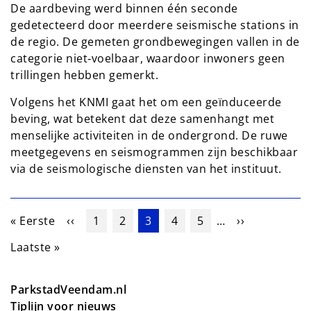
De aardbeving werd binnen één seconde
gedetecteerd door meerdere seismische stations in
de regio. De gemeten grondbewegingen vallen in de
categorie niet‑voelbaar, waardoor inwoners geen
trillingen hebben gemerkt.
Volgens het KNMI gaat het om een geïnduceerde
beving, wat betekent dat deze samenhangt met
menselijke activiteiten in de ondergrond. De ruwe
meetgegevens en seismogrammen zijn beschikbaar
via de seismologische diensten van het instituut.
Paginering
Eerste pagina
Vorige pagina
Pagina
Pagina
Huidige pagina
Pagina
Pagina
Volgende pag
« Eerste
‹‹
1
2
3
4
5
…
››
Laatste pagina
Laatste »
ParkstadVeendam.nl
Tiplijn voor nieuws