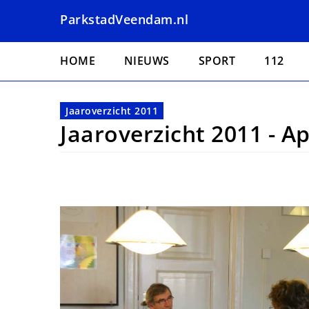
Overslaan
ParkstadVeendam.nl
en
naar
Hoofdnavigatie
de
HOME
NIEUWS
SPORT
112
inhoud
gaan
Jaaroverzicht 2011
Jaaroverzicht 2011 - Ap