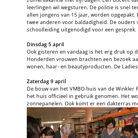
zomervakantie met vijf dagen. Een docent van
leerlingen wil wegsturen. De politie is snel te
allen jongens van 15 jaar, worden opgepakt. 
twee anderen voor baldadigheid. De ouders va
schoolleiding uitgenodigd voor een gesprek.
Dinsdag 5 april
Ook gisteren en vandaag is het erg druk op d
Honderden vrouwen brachten een bezoek aan
wonen, haar- en beautyproducten. De Ladiesf
Zaterdag 9 april
De bouw van het VMBO-huis van de Winkler Pr
het huis officieel in gebruik genomen. Het
zonnepanelen. Ook komt er een dakterras m