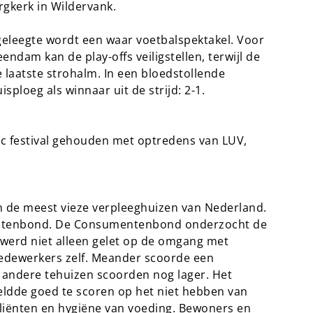
gkerk in Wildervank.
geleegte wordt een waar voetbalspektakel. Voor
endam kan de play-offs veiligstellen, terwijl de
laatste strohalm. In een bloedstollende
sploeg als winnaar uit de strijd: 2-1.
sic festival gehouden met optredens van LUV,
 de meest vieze verpleeghuizen van Nederland.
mentenbond. De Consumentenbond onderzocht de
 werd niet alleen gelet op de omgang met
edewerkers zelf. Meander scoorde een
ie andere tehuizen scoorden nog lager. Het
eldde goed te scoren op het niet hebben van
liënten en hygiëne van voeding. Bewoners en