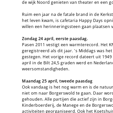
de wijk Noord genieten van theater en een g
Ruim een jaar na de fatale brand in de Kerk
het leven kwam, is cafetaria Happy Days opn
willen een herinneringssteen gaan plaatse
Zondag 24 april, eerste paasdag.
Pasen 2011 vestigt een warmterecord. Het K
geregistreerd als dit jaar. 's Middags was het
gestegen. Het vorige record dateert uit 1949
april in de Bilt 24,5 graden werd en Nederla
weersomstandigheden.
Maandag 25 april, tweede paasdag
Ook vandaag is het nog warm en is de natu
niet om naar Borgerswold te gaan. Daar wor
gehouden. Alle partijen die actief zijn in Bo
Kinderboerderij, de Manege en de Borgerswo
activiteiten georganiseerd. Ook het Koetshui