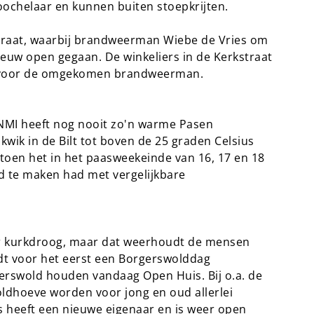
oochelaar en kunnen buiten stoepkrijten.
straat, waarbij brandweerman Wiebe de Vries om
ieuw open gegaan. De winkeliers in de Kerkstraat
n voor de omgekomen brandweerman.
NMI heeft nog nooit zo'n warme Pasen
 kwik in de Bilt tot boven de 25 graden Celsius
 toen het in het paasweekeinde van 16, 17 en 18
nd te maken had met vergelijkbare
ur kurkdroog, maar dat weerhoudt de mensen
dt voor het eerst een Borgerswolddag
rgerswold houden vandaag Open Huis. Bij o.a. de
ldhoeve worden voor jong en oud allerlei
s heeft een nieuwe eigenaar en is weer open