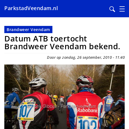
ParkstadVeendam.nl
Overslaan
en
Brandweer Veendam
naar
Datum ATB toertocht
de
Brandweer Veendam bekend.
inhoud
gaan
Door op zondag, 26 september, 2010 - 11:40