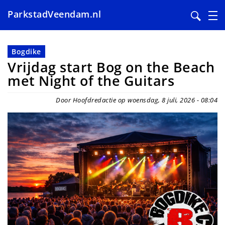
ParkstadVeendam.nl
Overslaan
en
Bogdike
naar
Vrijdag start Bog on the Beach
de
met Night of the Guitars
inhoud
gaan
Door Hoofdredactie op woensdag, 8 juli, 2026 - 08:04