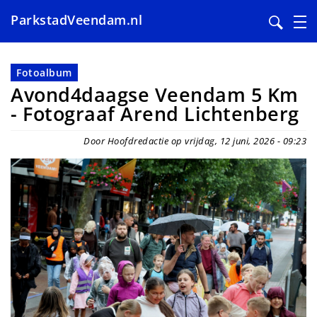
ParkstadVeendam.nl
Overslaan
en
Fotoalbum
naar
Avond4daagse Veendam 5 Km
de
- Fotograaf Arend Lichtenberg
inhoud
gaan
Door Hoofdredactie op vrijdag, 12 juni, 2026 - 09:23