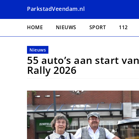
Overslaan
ParkstadVeendam.nl
en
naar
Hoofdnavigatie
de
HOME
NIEUWS
SPORT
112
inhoud
gaan
Nieuws
55 auto’s aan start v
Rally 2026