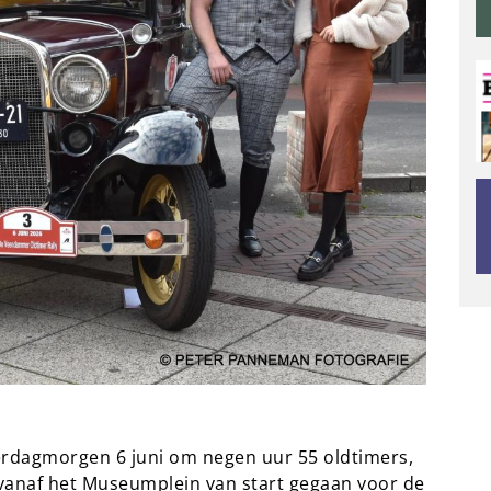
rdagmorgen 6 juni om negen uur 55 oldtimers,
 vanaf het Museumplein van start gegaan voor de