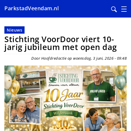
ParkstadVeendam.nl
Overslaan
en
Nieuws
naar
Stichting VoorDoor viert 10-
de
jarig jubileum met open dag
inhoud
gaan
Door Hoofdredactie op woensdag, 3 juni, 2026 - 09:48