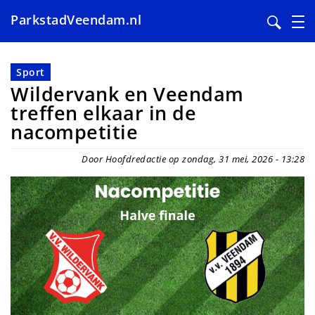
ParkstadVeendam.nl
Overslaan
en
Sport
naar
Wildervank en Veendam
de
treffen elkaar in de
inhoud
nacompetitie
gaan
Door Hoofdredactie op zondag, 31 mei, 2026 - 13:28