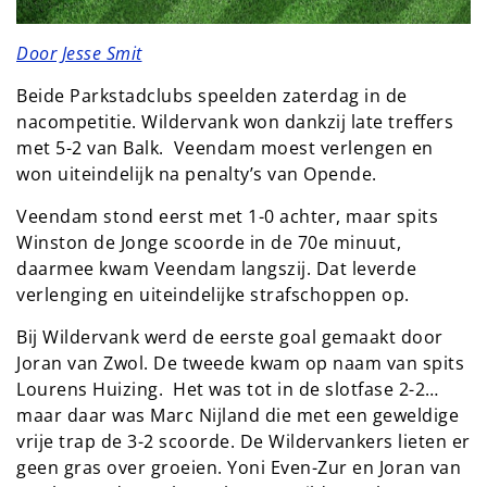
Door Jesse Smit
Beide Parkstadclubs speelden zaterdag in de
nacompetitie. Wildervank won dankzij late treffers
met 5-2 van Balk. Veendam moest verlengen en
won uiteindelijk na penalty’s van Opende.
Veendam stond eerst met 1-0 achter, maar spits
Winston de Jonge scoorde in de 70e minuut,
daarmee kwam Veendam langszij. Dat leverde
verlenging en uiteindelijke strafschoppen op.
Bij Wildervank werd de eerste goal gemaakt door
Joran van Zwol. De tweede kwam op naam van spits
Lourens Huizing. Het was tot in de slotfase 2-2…
maar daar was Marc Nijland die met een geweldige
vrije trap de 3-2 scoorde. De Wildervankers lieten er
geen gras over groeien. Yoni Even-Zur en Joran van