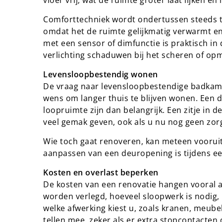
vloer vrij, wat de ruimte groter laat lijken 
Comforttechniek wordt ondertussen steeds to
omdat het de ruimte gelijkmatig verwarmt en 
met een sensor of dimfunctie is praktisch in 
verlichting schaduwen bij het scheren of op
Levensloopbestendig wonen
De vraag naar levensloopbestendige badkame
wens om langer thuis te blijven wonen. Een 
loopruimte zijn dan belangrijk. Een zitje in 
veel gemak geven, ook als u nu nog geen zor
Wie toch gaat renoveren, kan meteen vooruit
aanpassen van een deuropening is tijdens e
Kosten en overlast beperken
De kosten van een renovatie hangen vooral a
worden verlegd, hoeveel sloopwerk is nodig,
welke afwerking kiest u, zoals kranen, meube
tellen mee, zeker als er extra stopcontacten 