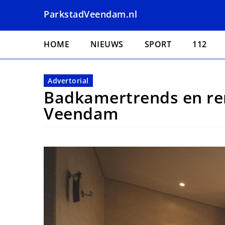
Overslaan
ParkstadVeendam.nl
en
naar
Hoofdnavigatie
de
HOME
NIEUWS
SPORT
112
inhoud
gaan
Advertorial
Badkamertrends en ren
Veendam