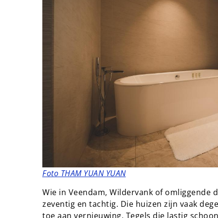
Foto THAM YUAN YUAN
Wie in Veendam, Wildervank of omliggende do
zeventig en tachtig. Die huizen zijn vaak de
toe aan vernieuwing. Tegels die lastig schoon