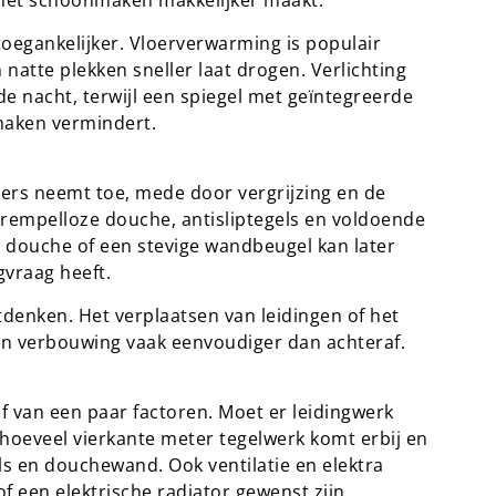
en het schoonmaken makkelijker maakt.
egankelijker. Vloerverwarming is populair
natte plekken sneller laat drogen. Verlichting
de nacht, terwijl een spiegel met geïntegreerde
maken vermindert.
rs neemt toe, mede door vergrijzing en de
drempelloze douche, antisliptegels en voldoende
de douche of een stevige wandbeugel kan later
gvraag heeft.
denken. Het verplaatsen van leidingen of het
en verbouwing vaak eenvoudiger dan achteraf.
f van een paar factoren. Moet er leidingwerk
 hoeveel vierkante meter tegelwerk komt erbij en
ls en douchewand. Ook ventilatie en elektra
of een elektrische radiator gewenst zijn.