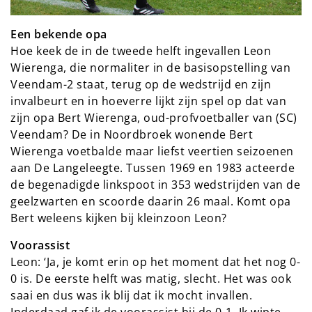
Een bekende opa
Hoe keek de in de tweede helft ingevallen Leon
Wierenga, die normaliter in de basisopstelling van
Veendam-2 staat, terug op de wedstrijd en zijn
invalbeurt en in hoeverre lijkt zijn spel op dat van
zijn opa Bert Wierenga, oud-profvoetballer van (SC)
Veendam? De in Noordbroek wonende Bert
Wierenga voetbalde maar liefst veertien seizoenen
aan De Langeleegte. Tussen 1969 en 1983 acteerde
de begenadigde linkspoot in 353 wedstrijden van de
geelzwarten en scoorde daarin 26 maal. Komt opa
Bert weleens kijken bij kleinzoon Leon?
Voorassist
Leon: ‘Ja, je komt erin op het moment dat het nog 0-
0 is. De eerste helft was matig, slecht. Het was ook
saai en dus was ik blij dat ik mocht invallen.
Inderdaad gaf ik de voorassist bij de 0-1. Ik wipte