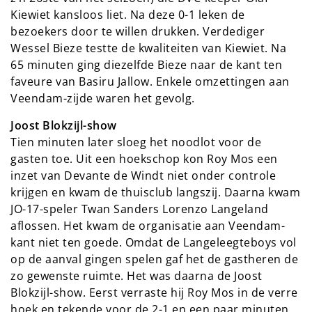
Kiewiet kansloos liet. Na deze 0-1 leken de
bezoekers door te willen drukken. Verdediger
Wessel Bieze testte de kwaliteiten van Kiewiet. Na
65 minuten ging diezelfde Bieze naar de kant ten
faveure van Basiru Jallow. Enkele omzettingen aan
Veendam-zijde waren het gevolg.
Joost Blokzijl-show
Tien minuten later sloeg het noodlot voor de
gasten toe. Uit een hoekschop kon Roy Mos een
inzet van Devante de Windt niet onder controle
krijgen en kwam de thuisclub langszij. Daarna kwam
JO-17-speler Twan Sanders Lorenzo Langeland
aflossen. Het kwam de organisatie aan Veendam-
kant niet ten goede. Omdat de Langeleegteboys vol
op de aanval gingen spelen gaf het de gastheren de
zo gewenste ruimte. Het was daarna de Joost
Blokzijl-show. Eerst verraste hij Roy Mos in de verre
hoek en tekende voor de 2-1 en een paar minuten