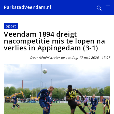
ParkstadVeendam.nl
Overslaan
en
Sport
naar
Veendam 1894 dreigt
de
nacompetitie mis te lopen na
inhoud
verlies in Appingedam (3-1)
gaan
Door Administrator op zondag, 17 mei, 2026 - 17:07