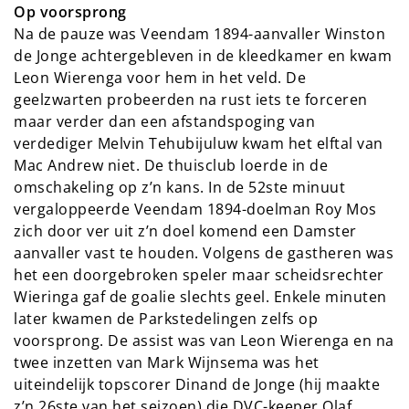
Op voorsprong
Na de pauze was Veendam 1894-aanvaller Winston
de Jonge achtergebleven in de kleedkamer en kwam
Leon Wierenga voor hem in het veld. De
geelzwarten probeerden na rust iets te forceren
maar verder dan een afstandspoging van
verdediger Melvin Tehubijuluw kwam het elftal van
Mac Andrew niet. De thuisclub loerde in de
omschakeling op z’n kans. In de 52ste minuut
vergaloppeerde Veendam 1894-doelman Roy Mos
zich door ver uit z’n doel komend een Damster
aanvaller vast te houden. Volgens de gastheren was
het een doorgebroken speler maar scheidsrechter
Wieringa gaf de goalie slechts geel. Enkele minuten
later kwamen de Parkstedelingen zelfs op
voorsprong. De assist was van Leon Wierenga en na
twee inzetten van Mark Wijnsema was het
uiteindelijk topscorer Dinand de Jonge (hij maakte
z’n 26ste van het seizoen) die DVC-keeper Olaf