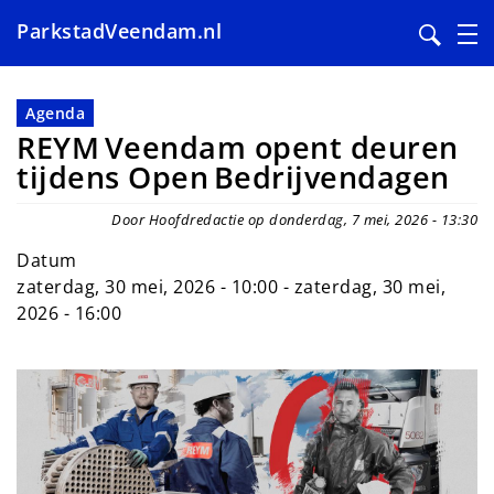
ParkstadVeendam.nl
Overslaan
en
Agenda
naar
REYM Veendam opent deuren
de
tijdens Open Bedrijvendagen
inhoud
gaan
Door Hoofdredactie op donderdag, 7 mei, 2026 - 13:30
Datum
zaterdag, 30 mei, 2026 - 10:00
-
zaterdag, 30 mei,
2026 - 16:00