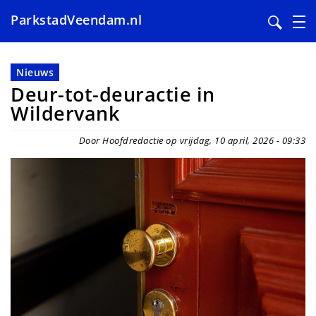
ParkstadVeendam.nl
Overslaan
en
Nieuws
naar
Deur-tot-deuractie in
de
Wildervank
inhoud
gaan
Door Hoofdredactie op vrijdag, 10 april, 2026 - 09:33