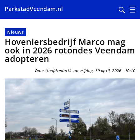
ParkstadVeendam.nl
Overslaan
en
Nieuws
naar
Hoveniersbedrijf Marco mag
de
ook in 2026 rotondes Veendam
inhoud
adopteren
gaan
Door Hoofdredactie op vrijdag, 10 april, 2026 - 10:10