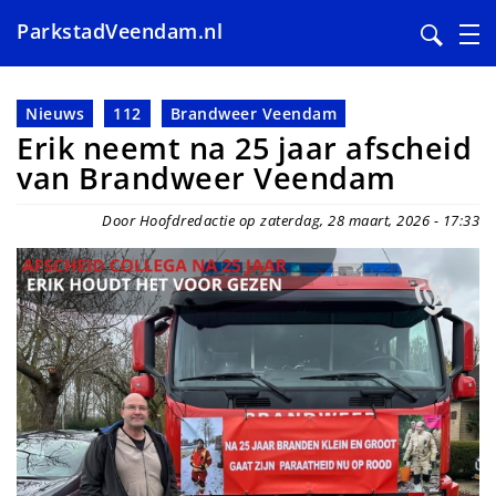
ParkstadVeendam.nl
Overslaan
en
Nieuws
112
Brandweer Veendam
naar
Erik neemt na 25 jaar afscheid
de
van Brandweer Veendam
inhoud
gaan
Door Hoofdredactie op zaterdag, 28 maart, 2026 - 17:33