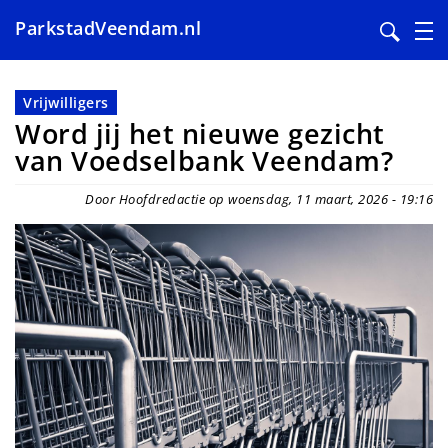
ParkstadVeendam.nl
Overslaan
en
Vrijwilligers
naar
Word jij het nieuwe gezicht
de
van Voedselbank Veendam?
inhoud
gaan
Door Hoofdredactie op woensdag, 11 maart, 2026 - 19:16