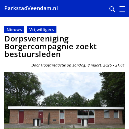
ParkstadVeendam.nl
Overslaan
en
Nieuws
Vrijwilligers
naar
Dorpsvereniging
de
Borgercompagnie zoekt
inhoud
bestuursleden
gaan
Door Hoofdredactie op zondag, 8 maart, 2026 - 21:01