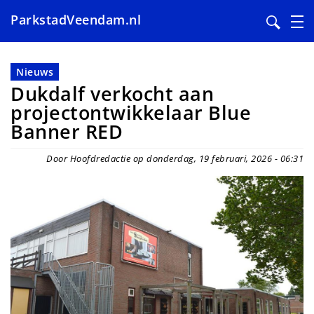
ParkstadVeendam.nl
Overslaan
en
Nieuws
naar
Dukdalf verkocht aan
de
projectontwikkelaar Blue
inhoud
Banner RED
gaan
Door Hoofdredactie op donderdag, 19 februari, 2026 - 06:31