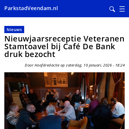
ParkstadVeendam.nl
Overslaan
en
Nieuws
naar
Nieuwjaarsreceptie Veteranen
de
Stamtoavel bij Café De Bank
inhoud
druk bezocht
gaan
Door Hoofdredactie op zaterdag, 10 januari, 2026 - 18:24