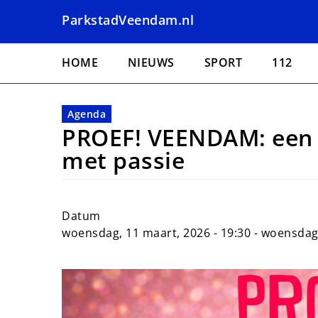
Overslaan
ParkstadVeendam.nl
en
naar
Hoofdnavigatie
de
HOME
NIEUWS
SPORT
112
inhoud
gaan
Agenda
PROEF! VEENDAM: een
met passie
Datum
woensdag, 11 maart, 2026 - 19:30
-
woensdag,