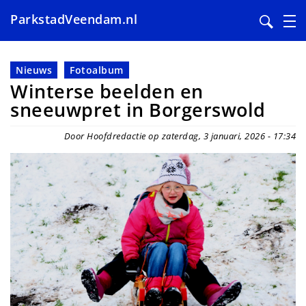
ParkstadVeendam.nl
Overslaan
en
Nieuws
Fotoalbum
naar
Winterse beelden en
de
sneeuwpret in Borgerswold
inhoud
gaan
Door Hoofdredactie op zaterdag, 3 januari, 2026 - 17:34