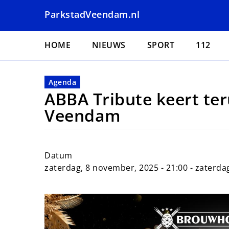
Overslaan
ParkstadVeendam.nl
en
naar
Hoofdnavigatie
de
HOME
NIEUWS
SPORT
112
inhoud
gaan
Agenda
ABBA Tribute keert ter
Veendam
Datum
zaterdag, 8 november, 2025 - 21:00
-
zaterdag