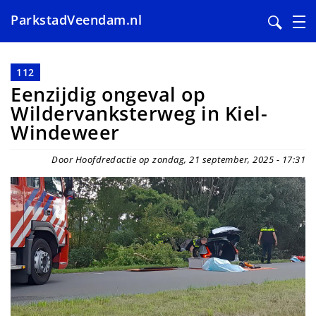
ParkstadVeendam.nl
Overslaan
en
112
naar
Eenzijdig ongeval op
de
Wildervanksterweg in Kiel-
inhoud
Windeweer
gaan
Door Hoofdredactie op zondag, 21 september, 2025 - 17:31