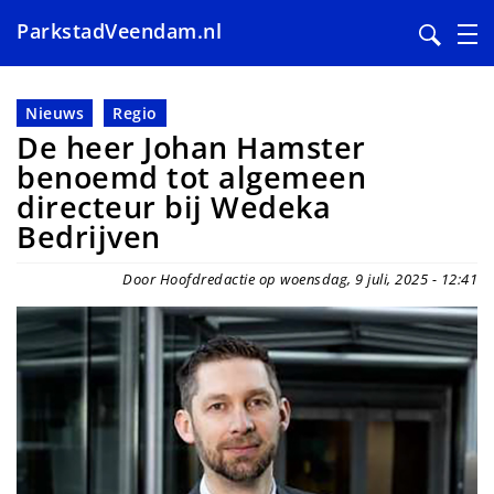
ParkstadVeendam.nl
Overslaan
en
Nieuws
Regio
naar
De heer Johan Hamster
de
benoemd tot algemeen
inhoud
directeur bij Wedeka
gaan
Bedrijven
Door Hoofdredactie op woensdag, 9 juli, 2025 - 12:41