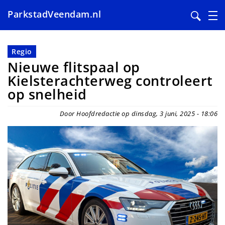
ParkstadVeendam.nl
Overslaan
en
Regio
naar
Nieuwe flitspaal op
de
Kielsterachterweg controleert
inhoud
op snelheid
gaan
Door Hoofdredactie op dinsdag, 3 juni, 2025 - 18:06