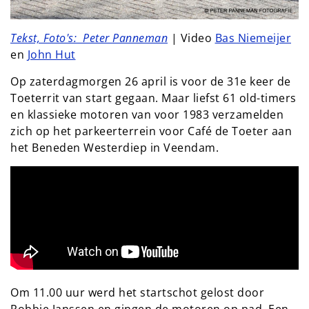
Tekst, Foto's: Peter Panneman
| Video
Bas Niemeijer
en
John Hut
Op zaterdagmorgen 26 april is voor de 31e keer de
Toeterrit van start gegaan. Maar liefst 61 old-timers
en klassieke motoren van voor 1983 verzamelden
zich op het parkeerterrein voor Café de Toeter aan
het Beneden Westerdiep in Veendam.
Om 11.00 uur werd het startschot gelost door
Robbie Janssen en gingen de motoren op pad. Een