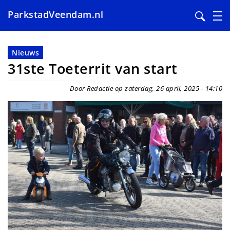
ParkstadVeendam.nl
Overslaan
en
Nieuws
naar
31ste Toeterrit van start
de
inhoud
Door Redactie op zaterdag, 26 april, 2025 - 14:10
gaan